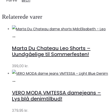
Farve
Birch
Relaterede varer
Køb
hos
Marta Du Chateau Leo Shorts –
Klædeskabet.dk
Uundgåelige til Sommerfesten!
399,00
kr.
Køb
hos
VERO MODA VMTESSA damejeans –
Klædeskabet.dk
Lys blå denimtilbud!
379,95
kr.