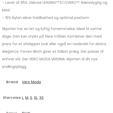
– Lavet af 85% Viskose LENZING™ ECOVERO™. Bæredygtig og
blød
– 15% Nylon sikrer holdbarhed og optimal pasform
Skjorten har en let og luftig fornemmelse. Ideel til varme
dage. Den kan styles på flere måder; Kombiner den med
jeans for et afslappet look eller også en nederdel for ekstra
elegance. Farven Birch giver et tidløst præg. Der passer til
enhver stil. Gør VERO MODA VMGINA-skjorten til dit nye
yndlingsplagg.
Brand
Vero Moda
Størrelse
L
,
M
,
S
,
XL
,
XS