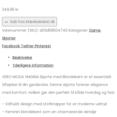
Festlige
349,95
kr.
Anledninger!
Køb hos Klædeskabet.dk
Varenummer (SKU):
d03d58504740
Kategorier:
Dame
,
Skjorter
Share
Facebook
Twitter
Pinterest
Beskrivelse
Yderligere information
VERO MODA VMGINA Skjorte med Blondekant er et essentielt
tilføjelse til din garderobe. Denne skjorte forener elegance
med komfort. Hvilket gør den perfekt til både hverdag og fest
– Stilfuldt design med stofknapper for et moderne udtryk
– Feminin blondekant som en charmerende detalje