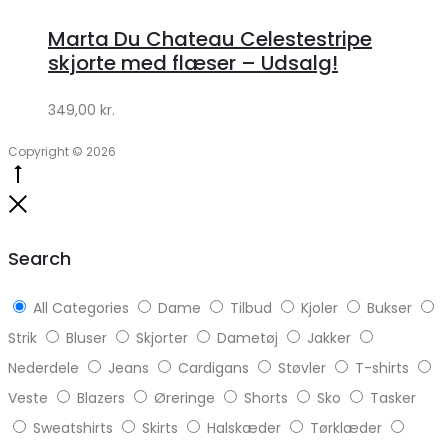
hos
Marta Du Chateau Celestestripe
Klædeskabet.dk
skjorte med flæser – Udsalg!
349,00
kr.
Copyright © 2026
Go
to
Close
top
Search
All Categories
Dame
Tilbud
Kjoler
Bukser
Strik
Bluser
Skjorter
Dametøj
Jakker
Nederdele
Jeans
Cardigans
Støvler
T-shirts
Veste
Blazers
Øreringe
Shorts
Sko
Tasker
Sweatshirts
Skirts
Halskæder
Tørklæder