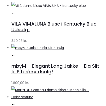
Køb
hos
VILA VIMALUNA Bluse i Kentucky Blue –
Klædeskabet.dk
Udsalg!
349,95
kr.
Køb
hos
mbyM – Elegant Lang Jakke – Ela Slit
Lykke
til Efterårsudsalg!
by
1.600,00
kr.
Lykke
Køb