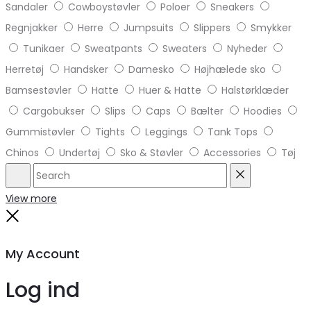
Sandaler
Cowboystøvler
Poloer
Sneakers
Regnjakker
Herre
Jumpsuits
Slippers
Smykker
Tunikaer
Sweatpants
Sweaters
Nyheder
Herretøj
Handsker
Damesko
Højhælede sko
Bamsestøvler
Hatte
Huer & Hatte
Halstørklæder
Cargobukser
Slips
Caps
Bælter
Hoodies
Gummistøvler
Tights
Leggings
Tank Tops
Chinos
Undertøj
Sko & Støvler
Accessories
Tøj
Search
Reset
View more
Close
My Account
Log ind