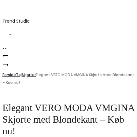
Trend Studio
Search
Product
VILA
navigation
Marta
VIKALLY
Du
Forside
Blondebluse
Tøj
Skjorter
Elegant VERO MODA VMGINA Skjorte med Blondekant
– Køb nu!
Château
–
Blomster
Elegant
Top
Tilbud
Elegant VERO MODA VMGINA
–
til
Skjorte med Blondekant – Køb
Hvid
Stilbevidste
nu!
til