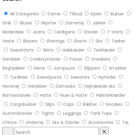
All Categories
Dame
Tilbud
Kjoler
Bukser
Strik
Bluser
Skjorter
Dametøj
Jakker
Nederdele
Jeans
Cardigans
Støvler
T-shirts
Veste
Blazers
Øreringe
Shorts
Sko
Tasker
Sweatshirts
Skirts
Halskæder
Tørklæder
Sandaler
Cowboystøvler
Poloer
Sneakers
Regnjakker
Herre
Jumpsuits
Slippers
Smykker
Tunikaer
Sweatpants
Sweaters
Nyheder
Herretøj
Handsker
Damesko
Højhælede sko
Bamsestøvler
Hatte
Huer & Hatte
Halstørklæder
Cargobukser
Slips
Caps
Bælter
Hoodies
Gummistøvler
Tights
Leggings
Tank Tops
Chinos
Undertøj
Sko & Støvler
Accessories
Tøj