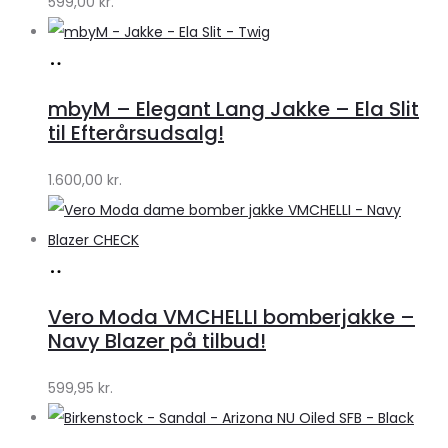
599,00
kr.
Køb
hos
mbyM – Elegant Lang Jakke – Ela Slit
Lykke
til Efterårsudsalg!
by
1.600,00
kr.
Lykke
Køb
hos
Vero Moda VMCHELLI bomberjakke –
Klædeskabet.dk
Navy Blazer på tilbud!
599,95
kr.
Køb