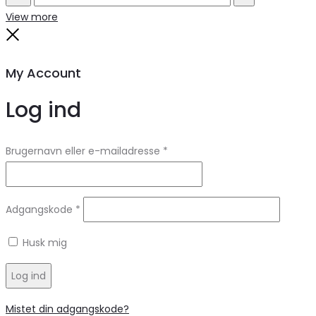
Search
Reset
View more
Close
My Account
Log ind
Brugernavn eller e-mailadresse
*
Adgangskode
*
Husk mig
Log ind
Mistet din adgangskode?