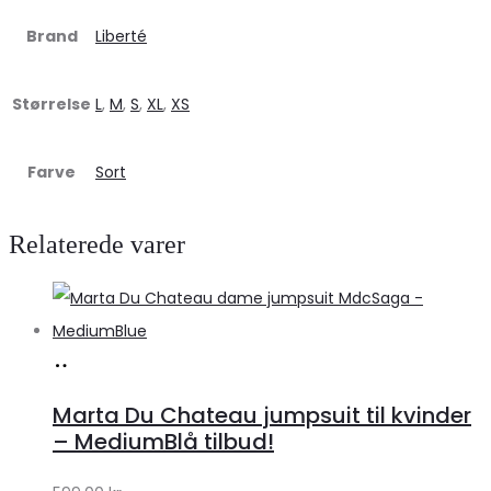
Brand
Liberté
Størrelse
L
,
M
,
S
,
XL
,
XS
Farve
Sort
Relaterede varer
Køb
hos
Marta Du Chateau jumpsuit til kvinder
Klædeskabet.dk
– MediumBlå tilbud!