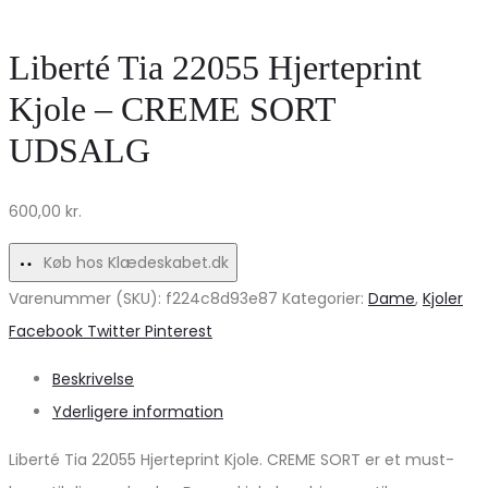
PCFABIA
–
–
Lys
Liberté Tia 22055 Hjerteprint
Mørkeblå
Grå
Kjole – CREME SORT
Denim
Melange
UDSALG
Tilbud!
Udsalg!
600,00
kr.
Køb hos Klædeskabet.dk
Varenummer (SKU):
f224c8d93e87
Kategorier:
Dame
,
Kjoler
Share
Facebook
Twitter
Pinterest
Beskrivelse
Yderligere information
Liberté Tia 22055 Hjerteprint Kjole. CREME SORT er et must-