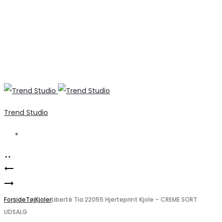
Trend Studio
Search
Product
Vero
navigation
PIECES
Moda
dame
Forside
Højhalset
Tøj
Kjoler
Liberté Tia 22055 Hjerteprint Kjole – CREME SORT
UDSALG
shorts
Strikpullover