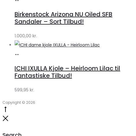
hos
Birkenstock Arizona NU Oiled SFB
Lykke
Sandaler – Sort Tilbud!
by
1.000,00
kr.
Lykke
Køb
hos
ICHI IXULLA Kjole – Heirloom Lilac til
Klædeskabet.dk
Fantastiske Tilbud!
599,95
kr.
Copyright © 2026
Go
to
Close
top
Search