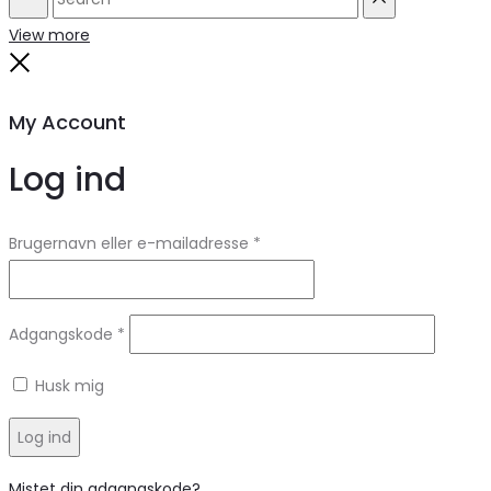
Search
Reset
View more
Close
My Account
Log ind
Brugernavn eller e-mailadresse
*
Adgangskode
*
Husk mig
Log ind
Mistet din adgangskode?