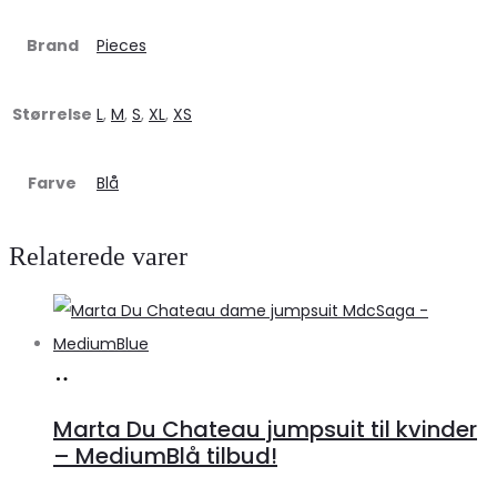
Brand
Pieces
Størrelse
L
,
M
,
S
,
XL
,
XS
Farve
Blå
Relaterede varer
Køb
hos
Marta Du Chateau jumpsuit til kvinder
Klædeskabet.dk
– MediumBlå tilbud!