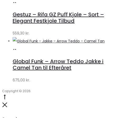
Køb
hos
Gestuz – Rifa GZ Puff Kjole – Sort –
Lykke
Elegant Festkjole Tilbud
by
559,30
kr.
Lykke
Køb
hos
Global Funk – Arrow Teddo Jakke i
Lykke
Camel Tan til Efteråret
by
675,00
kr.
Lykke
Copyright © 2026
Go
to
Close
top