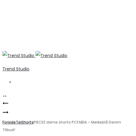
Trend Studio
Search
Product
Liberté
navigation
PIECES
Tia
dame
Forside
22055
Tøj
Shorts
PIECES dame shorts PCFABIA – Mørkeblå Denim
Tilbud!
luffer
Hjerteprint