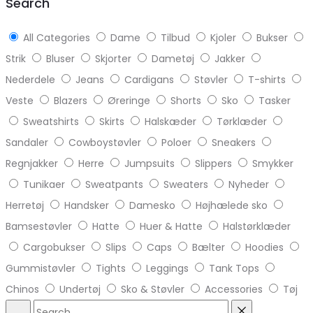
Search
All Categories
Dame
Tilbud
Kjoler
Bukser
Strik
Bluser
Skjorter
Dametøj
Jakker
Nederdele
Jeans
Cardigans
Støvler
T-shirts
Veste
Blazers
Øreringe
Shorts
Sko
Tasker
Sweatshirts
Skirts
Halskæder
Tørklæder
Sandaler
Cowboystøvler
Poloer
Sneakers
Regnjakker
Herre
Jumpsuits
Slippers
Smykker
Tunikaer
Sweatpants
Sweaters
Nyheder
Herretøj
Handsker
Damesko
Højhælede sko
Bamsestøvler
Hatte
Huer & Hatte
Halstørklæder
Cargobukser
Slips
Caps
Bælter
Hoodies
Gummistøvler
Tights
Leggings
Tank Tops
Chinos
Undertøj
Sko & Støvler
Accessories
Tøj