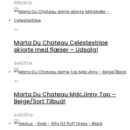
599,00
kr.
Køb
hos
Marta Du Chateau Celestestripe
Klædeskabet.dk
skjorte med flæser – Udsalg!
349,00
kr.
Køb
hos
Marta Du Chateau MdcJinny Top –
Klædeskabet.dk
Beige/Sort Tilbud!
449,00
kr.