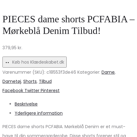
PCJUTLANDIA
Kjole
–
–
PIECES dame shorts PCFABIA –
Black
CREME
Mørkeblå Denim Tilbud!
SORT
UDSALG
379,95
kr.
Køb hos Klædeskabet.dk
Varenummer (SKU):
c18553f3de46
Kategorier:
Dame
,
Dametøj
,
Shorts
,
Tilbud
Share
Facebook
Twitter
Pinterest
Beskrivelse
Yderligere information
PIECES dame shorts PCFABIA. Mørkeblå Denim er et must-
have til din sommergarderobe. Disse shorts forener stil og