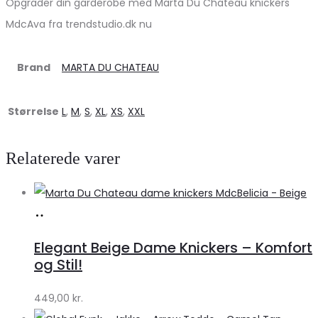
Opgrader din garderobe med Marta Du Chateau knickers
MdcAva fra trendstudio.dk nu
Brand
MARTA DU CHATEAU
Størrelse
L
,
M
,
S
,
XL
,
XS
,
XXL
Relaterede varer
Køb
hos
Elegant Beige Dame Knickers – Komfort
Klædeskabet.dk
og Stil!
449,00
kr.