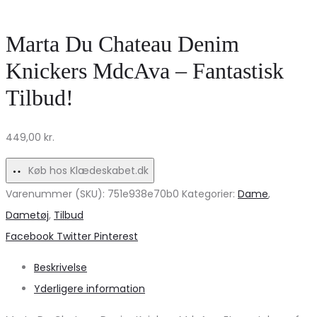
kortærmet
VERO
kjole
MODA
Marta Du Chateau Denim
92756
–
Knickers MdcAva – Fantastisk
–
Perfekt
Tilbud!
Sort
til
på
Solen
449,00
kr.
udsalg!
Køb hos Klædeskabet.dk
Varenummer (SKU):
751e938e70b0
Kategorier:
Dame
,
Dametøj
,
Tilbud
Share
Facebook
Twitter
Pinterest
Beskrivelse
Yderligere information