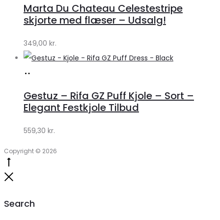
Marta Du Chateau Celestestripe
Klædeskabet.dk
skjorte med flæser – Udsalg!
349,00
kr.
Køb
hos
Gestuz – Rifa GZ Puff Kjole – Sort –
Lykke
Elegant Festkjole Tilbud
by
559,30
kr.
Lykke
Copyright © 2026
Go
to
Close
top
Search