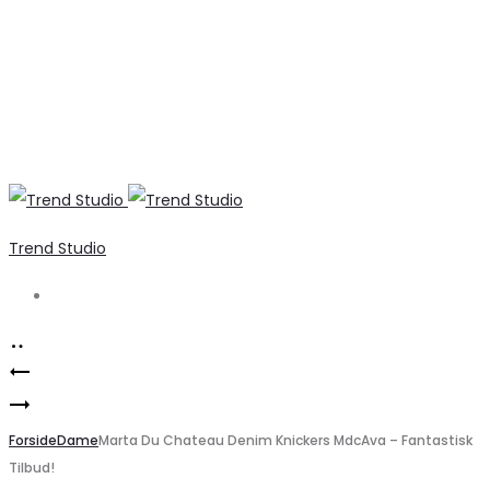
Trend Studio
Search
Product
Luftig
navigation
Marta
Sort
Du
Forside
Sommerkjole
Dame
Marta Du Chateau Denim Knickers MdcAva – Fantastisk
Tilbud!
Chateau
fra