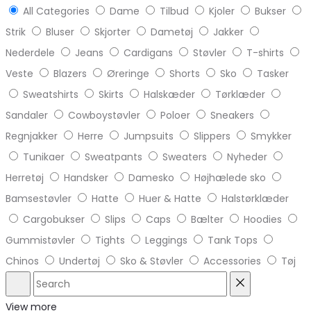
All Categories
Dame
Tilbud
Kjoler
Bukser
Strik
Bluser
Skjorter
Dametøj
Jakker
Nederdele
Jeans
Cardigans
Støvler
T-shirts
Veste
Blazers
Øreringe
Shorts
Sko
Tasker
Sweatshirts
Skirts
Halskæder
Tørklæder
Sandaler
Cowboystøvler
Poloer
Sneakers
Regnjakker
Herre
Jumpsuits
Slippers
Smykker
Tunikaer
Sweatpants
Sweaters
Nyheder
Herretøj
Handsker
Damesko
Højhælede sko
Bamsestøvler
Hatte
Huer & Hatte
Halstørklæder
Cargobukser
Slips
Caps
Bælter
Hoodies
Gummistøvler
Tights
Leggings
Tank Tops
Chinos
Undertøj
Sko & Støvler
Accessories
Tøj
Search
Reset
View more