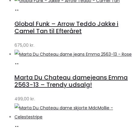
Køb
hos
Global Funk – Arrow Teddo Jakke i
Lykke
Camel Tan til Efteråret
by
675,00
kr.
Lykke
Køb
hos
Marta Du Chateau damejeans Emma
Klædeskabet.dk
2563-13 – Trendy udsalg!
499,00
kr.
Køb
hos