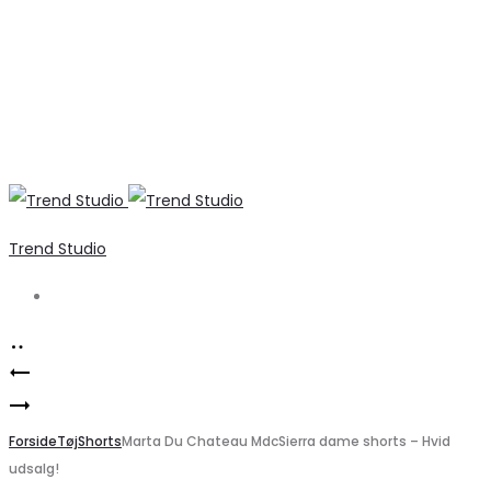
Trend Studio
Search
Product
Elegant
navigation
Vero
midi
Moda
Forside
nederdel
Tøj
Shorts
Marta Du Chateau MdcSierra dame shorts – Hvid
udsalg!
VMLINE
fra