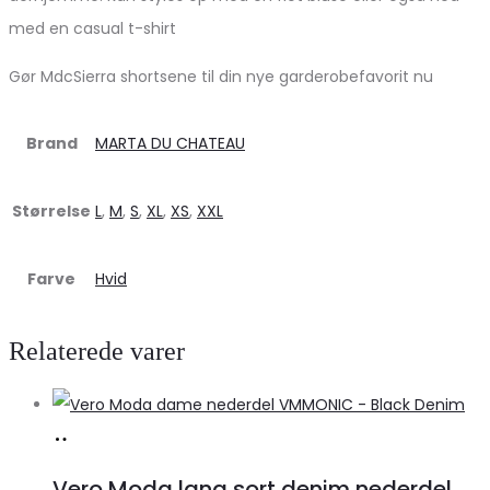
med en casual t-shirt
Gør MdcSierra shortsene til din nye garderobefavorit nu
Brand
MARTA DU CHATEAU
Størrelse
L
,
M
,
S
,
XL
,
XS
,
XXL
Farve
Hvid
Relaterede varer
Køb
hos
Vero Moda lang sort denim nederdel