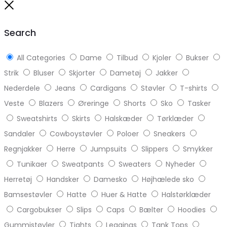
to
Close
top
Search
All Categories
Dame
Tilbud
Kjoler
Bukser
Strik
Bluser
Skjorter
Dametøj
Jakker
Nederdele
Jeans
Cardigans
Støvler
T-shirts
Veste
Blazers
Øreringe
Shorts
Sko
Tasker
Sweatshirts
Skirts
Halskæder
Tørklæder
Sandaler
Cowboystøvler
Poloer
Sneakers
Regnjakker
Herre
Jumpsuits
Slippers
Smykker
Tunikaer
Sweatpants
Sweaters
Nyheder
Herretøj
Handsker
Damesko
Højhælede sko
Bamsestøvler
Hatte
Huer & Hatte
Halstørklæder
Cargobukser
Slips
Caps
Bælter
Hoodies
Gummistøvler
Tights
Leggings
Tank Tops