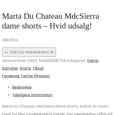
Bukser
Only
–
–
Marta Du Chateau MdcSierra
Stil
Ideel
dame shorts – Hvid udsalg!
og
til
Komfort
hverdag
399,00
kr.
til
og
Alle
fest!
Køb hos Klædeskabet.dk
Anledninger
Varenummer (SKU):
54da0b018744
Kategorier:
Dame
,
Dametøj
,
Shorts
,
Tilbud
Share
Facebook
Twitter
Pinterest
Beskrivelse
Yderligere information
Marta Du Chateau MdcSierra dame shorts. Hvid er et must-
have for den modebevidste kvinde. Der værdsætter både stil