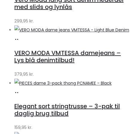
Klædeskabet.dk
med slids og lynlås
299,95
kr.
Køb
hos
VERO MODA VMTESSA damejeans –
Klædeskabet.dk
Lys blå denimtilbud!
379,95
kr.
Køb
hos
Elegant sort stringtrusse – 3-pak til
Klædeskabet.dk
daglig brug tilbud
159,95
kr.