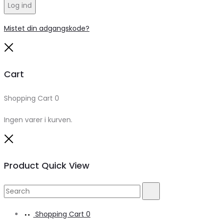
Log ind
Mistet din adgangskode?
Close
Cart
Shopping Cart
0
Ingen varer i kurven.
Close
Product Quick View
Search
Search
for:
Shopping Cart
0