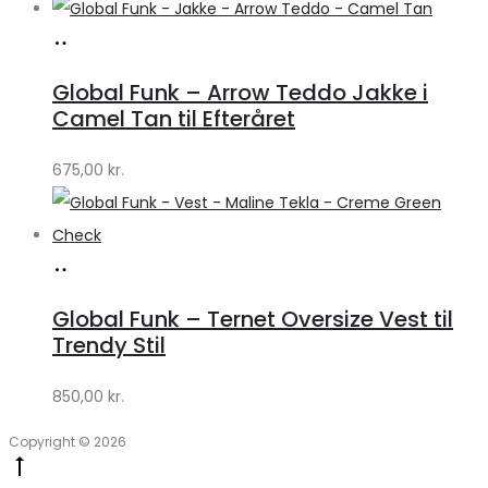
Køb
hos
Global Funk – Arrow Teddo Jakke i
Lykke
Camel Tan til Efteråret
by
675,00
kr.
Lykke
Køb
hos
Global Funk – Ternet Oversize Vest til
Lykke
Trendy Stil
by
850,00
kr.
Lykke
Copyright © 2026
Go