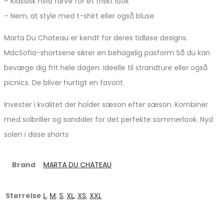
– Klassisk hvid farve for et friskt look
– Nem, at style med t-shirt eller også bluse
Marta Du Chateau er kendt for deres tidløse designs.
MdcSofia-shortsene sikrer en behagelig pasform Så du kan
bevæge dig frit hele dagen. Ideelle til strandture eller også
picnics. De bliver hurtigt en favorit.
Invester i kvalitet der holder sæson efter sæson. Kombiner
med solbriller og sandaler for det perfekte sommerlook. Nyd
solen i disse shorts
Brand
MARTA DU CHATEAU
Størrelse
L
,
M
,
S
,
XL
,
XS
,
XXL