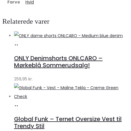
Farve
Hvid
Relaterede varer
Køb
hos
ONLY Denimshorts ONLCARO –
Klædeskabet.dk
Mørkeblå Sommerudsalg!
259,95
kr.
Køb
hos
Global Funk – Ternet Oversize Vest til
Lykke
Trendy Stil