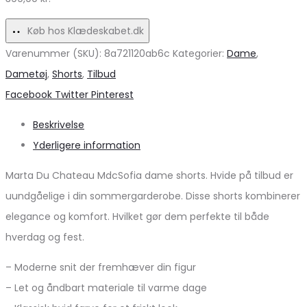
Køb hos Klædeskabet.dk
Varenummer (SKU):
8a721120ab6c
Kategorier:
Dame
,
Dametøj
,
Shorts
,
Tilbud
Share
Facebook
Twitter
Pinterest
Beskrivelse
Yderligere information
Marta Du Chateau MdcSofia dame shorts. Hvide på tilbud er
uundgåelige i din sommergarderobe. Disse shorts kombinerer
elegance og komfort. Hvilket gør dem perfekte til både
hverdag og fest.
– Moderne snit der fremhæver din figur
– Let og åndbart materiale til varme dage