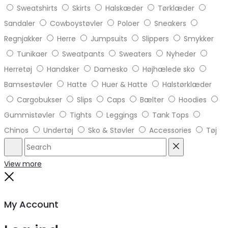
Sweatshirts
Skirts
Halskæder
Tørklæder
Sandaler
Cowboystøvler
Poloer
Sneakers
Regnjakker
Herre
Jumpsuits
Slippers
Smykker
Tunikaer
Sweatpants
Sweaters
Nyheder
Herretøj
Handsker
Damesko
Højhælede sko
Bamsestøvler
Hatte
Huer & Hatte
Halstørklæder
Cargobukser
Slips
Caps
Bælter
Hoodies
Gummistøvler
Tights
Leggings
Tank Tops
Chinos
Undertøj
Sko & Støvler
Accessories
Tøj
Search
Reset
View more
Close
My Account