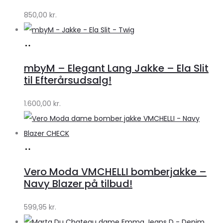
by
850,00
kr.
Lykke
Køb
hos
mbyM – Elegant Lang Jakke – Ela Slit
Lykke
til Efterårsudsalg!
by
1.600,00
kr.
Lykke
Køb
hos
Vero Moda VMCHELLI bomberjakke –
Klædeskabet.dk
Navy Blazer på tilbud!
599,95
kr.