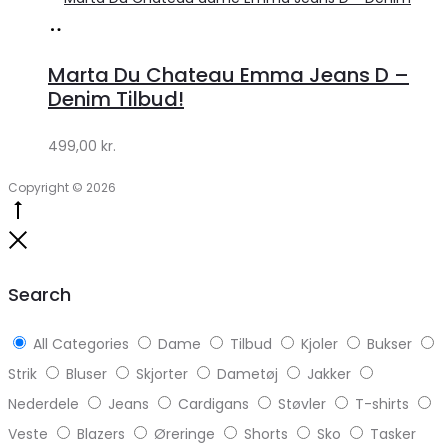
Køb
hos
Marta Du Chateau Emma Jeans D –
Klædeskabet.dk
Denim Tilbud!
499,00
kr.
Copyright © 2026
Go
to
Close
top
Search
All Categories
Dame
Tilbud
Kjoler
Bukser
Strik
Bluser
Skjorter
Dametøj
Jakker
Nederdele
Jeans
Cardigans
Støvler
T-shirts
Veste
Blazers
Øreringe
Shorts
Sko
Tasker