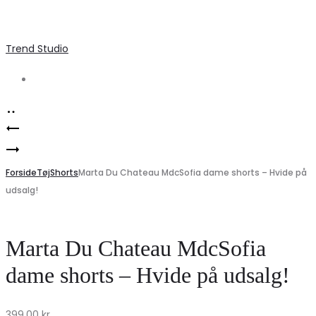
Trend Studio
Search
Product
Elegant
navigation
ONLY
Old
Strik
Forside
Rosa
Tøj
Shorts
Marta Du Chateau MdcSofia dame shorts – Hvide på
udsalg!
Kjole
Bluse
CAROL
–
–
Must-
Marta Du Chateau MdcSofia
Hvidgrå
Have
dame shorts – Hvide på udsalg!
Melange
for
Udsalg!
Modeelskere!
399,00
kr.