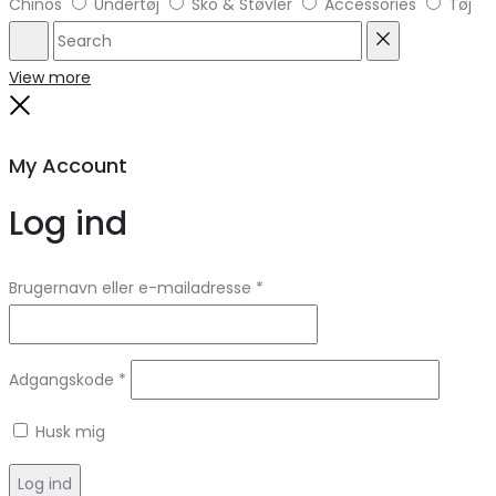
Chinos
Undertøj
Sko & Støvler
Accessories
Tøj
Search
Reset
View more
Close
My Account
Log ind
Brugernavn eller e-mailadresse
*
Adgangskode
*
Husk mig
Log ind