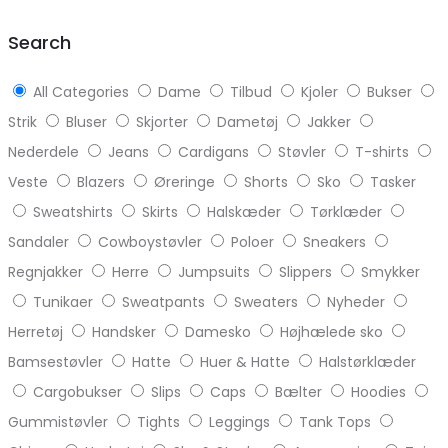
top
Search
All Categories
Dame
Tilbud
Kjoler
Bukser
Strik
Bluser
Skjorter
Dametøj
Jakker
Nederdele
Jeans
Cardigans
Støvler
T-shirts
Veste
Blazers
Øreringe
Shorts
Sko
Tasker
Sweatshirts
Skirts
Halskæder
Tørklæder
Sandaler
Cowboystøvler
Poloer
Sneakers
Regnjakker
Herre
Jumpsuits
Slippers
Smykker
Tunikaer
Sweatpants
Sweaters
Nyheder
Herretøj
Handsker
Damesko
Højhælede sko
Bamsestøvler
Hatte
Huer & Hatte
Halstørklæder
Cargobukser
Slips
Caps
Bælter
Hoodies
Gummistøvler
Tights
Leggings
Tank Tops