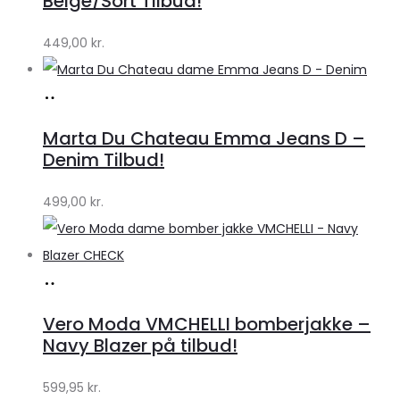
Beige/Sort Tilbud!
449,00
kr.
Køb
hos
Marta Du Chateau Emma Jeans D –
Klædeskabet.dk
Denim Tilbud!
499,00
kr.
Køb
hos
Vero Moda VMCHELLI bomberjakke –
Klædeskabet.dk
Navy Blazer på tilbud!
599,95
kr.