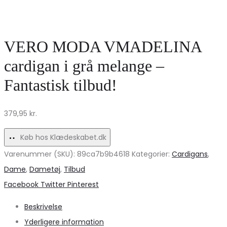
med
ONLSIMONI
Pufærmer
i
–
Blå
VERO MODA VMADELINA
Uundgåelig
Melange
cardigan i grå melange –
Stil
–
Fantastisk tilbud!
Udsalg!
379,95
kr.
Køb hos Klædeskabet.dk
Varenummer (SKU):
89ca7b9b4618
Kategorier:
Cardigans
,
Dame
,
Dametøj
,
Tilbud
Share
Facebook
Twitter
Pinterest
Beskrivelse
Yderligere information