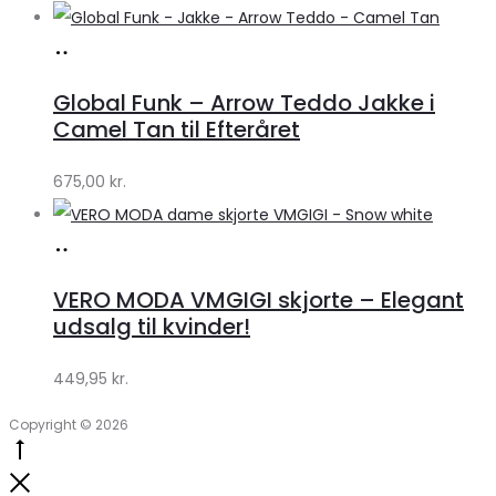
Køb
hos
Global Funk – Arrow Teddo Jakke i
Lykke
Camel Tan til Efteråret
by
675,00
kr.
Lykke
Køb
hos
VERO MODA VMGIGI skjorte – Elegant
Klædeskabet.dk
udsalg til kvinder!
449,95
kr.
Copyright © 2026
Go
to
Close