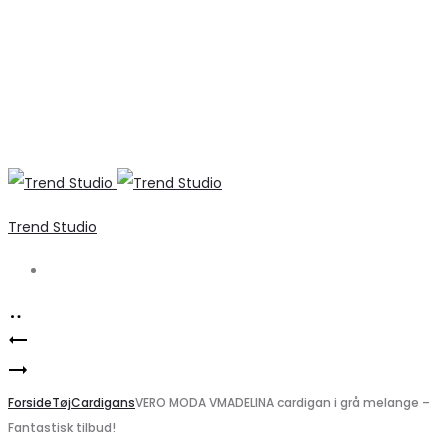
Trend Studio
Search
Product
ONLY
navigation
Elegant
Dame
Efterårs
Forside
Cashmere
Tøj
Cardigans
VERO MODA VMADELINA cardigan i grå melange –
Fantastisk tilbud!
Kjole
Strik