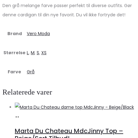
Den grå melange farve passer perfekt til diverse outfits. Gør
denne cardigan til din nye favorit. Du vil ikke fortryde det!
Brand
Vero Moda
Størrelse
L
,
M
,
S
,
XS
Farve
Grå
Relaterede varer
Køb
hos
Marta Du Chateau MdcJinny Top –
Klædeskabet.dk