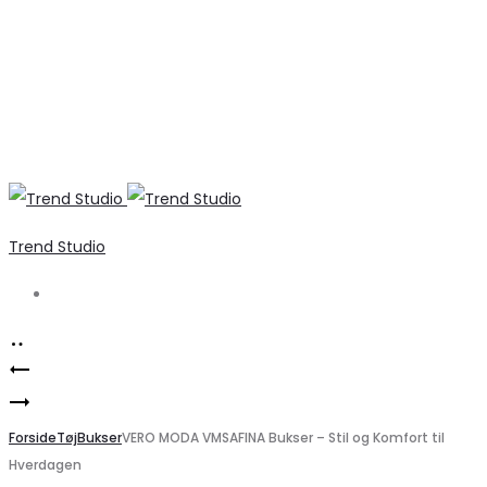
Trend Studio
Search
Product
Elegant
navigation
Elegant
strikkjole
cardigan
Forside
med
Tøj
Bukser
VERO MODA VMSAFINA Bukser – Stil og Komfort til
Hverdagen
med
vidde