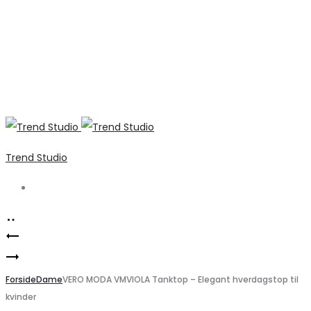
Trend Studio
Search
Product
Regina
navigation
ONLY
dame
Denimkjole
Forside
støvler
Dame
VERO MODA VMVIOLA Tanktop – Elegant hverdagstop til
kvinder
ONLDORSI
2525A