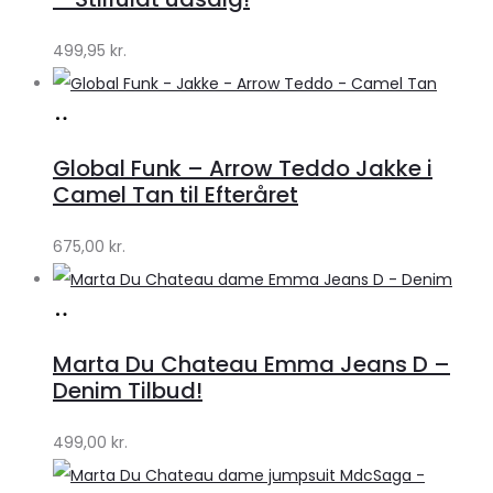
499,95
kr.
Køb
hos
Global Funk – Arrow Teddo Jakke i
Lykke
Camel Tan til Efteråret
by
675,00
kr.
Lykke
Køb
hos
Marta Du Chateau Emma Jeans D –
Klædeskabet.dk
Denim Tilbud!
499,00
kr.