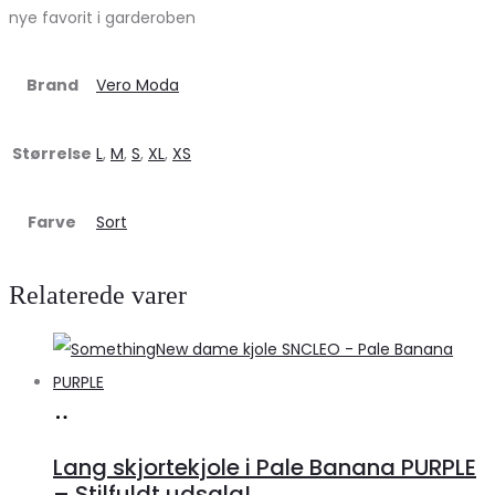
nye favorit i garderoben
Brand
Vero Moda
Størrelse
L
,
M
,
S
,
XL
,
XS
Farve
Sort
Relaterede varer
Køb
hos
Lang skjortekjole i Pale Banana PURPLE
Klædeskabet.dk
– Stilfuldt udsalg!