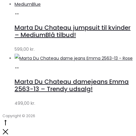
Køb
hos
Marta Du Chateau jumpsuit til kvinder
Klædeskabet.dk
– MediumBlå tilbud!
599,00
kr.
Køb
hos
Marta Du Chateau damejeans Emma
Klædeskabet.dk
2563-13 – Trendy udsalg!
499,00
kr.
Copyright © 2026
Go
to
Close