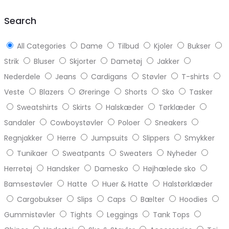
top
Search
All Categories
Dame
Tilbud
Kjoler
Bukser
Strik
Bluser
Skjorter
Dametøj
Jakker
Nederdele
Jeans
Cardigans
Støvler
T-shirts
Veste
Blazers
Øreringe
Shorts
Sko
Tasker
Sweatshirts
Skirts
Halskæder
Tørklæder
Sandaler
Cowboystøvler
Poloer
Sneakers
Regnjakker
Herre
Jumpsuits
Slippers
Smykker
Tunikaer
Sweatpants
Sweaters
Nyheder
Herretøj
Handsker
Damesko
Højhælede sko
Bamsestøvler
Hatte
Huer & Hatte
Halstørklæder
Cargobukser
Slips
Caps
Bælter
Hoodies
Gummistøvler
Tights
Leggings
Tank Tops