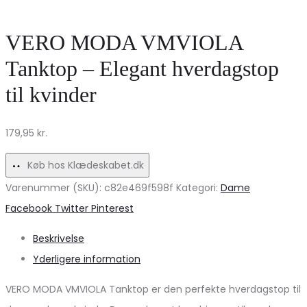
–
–
Lys
Black
VERO MODA VMVIOLA
Blå
Tanktop – Elegant hverdagstop
til
til kvinder
Hverdag
og
179,95
kr.
Fest
Køb hos Klædeskabet.dk
Varenummer (SKU):
c82e469f598f
Kategori:
Dame
Share
Facebook
Twitter
Pinterest
Beskrivelse
Yderligere information
VERO MODA VMVIOLA Tanktop er den perfekte hverdagstop til