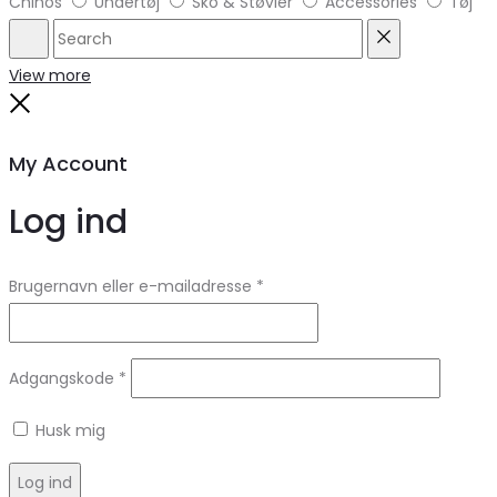
Chinos
Undertøj
Sko & Støvler
Accessories
Tøj
Search
Reset
View more
Close
My Account
Log ind
Brugernavn eller e-mailadresse
*
Adgangskode
*
Husk mig
Log ind