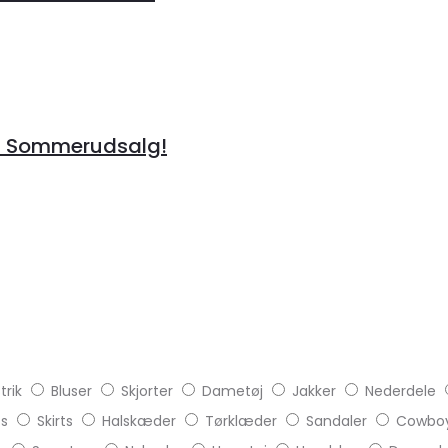
å Sommerudsalg!
trik
Bluser
Skjorter
Dametøj
Jakker
Nederdele
ts
Skirts
Halskæder
Tørklæder
Sandaler
Cowboy