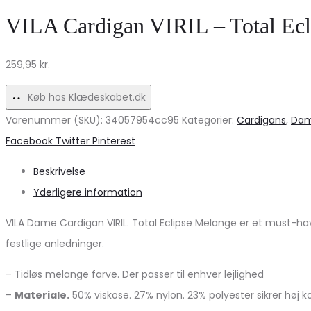
BYNINNA
kvinder
VILA Cardigan VIRIL – Total Ecl
–
–
Elegant
MdcLaurene
259,95
kr.
Sort
6725
Mix
Køb hos Klædeskabet.dk
Tilbud!
Varenummer (SKU):
34057954cc95
Kategorier:
Cardigans
,
Da
Share
Facebook
Twitter
Pinterest
Beskrivelse
Yderligere information
VILA Dame Cardigan VIRIL. Total Eclipse Melange er et must-ha
festlige anledninger.
– Tidløs melange farve. Der passer til enhver lejlighed
–
Materiale.
50% viskose. 27% nylon. 23% polyester sikrer høj 