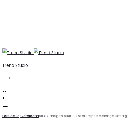
Trend Studio
Search
Product
Stilfulde
navigation
B.YOUNG
beige
Dame
Forside
bukser
Tøj
Cardigans
VILA Cardigan VIRIL – Total Eclipse Melange Udsalg
Pullover
til