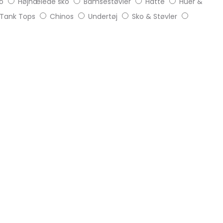
o
Højhælede sko
Bamsestøvler
Hatte
Huer &
Tank Tops
Chinos
Undertøj
Sko & Støvler