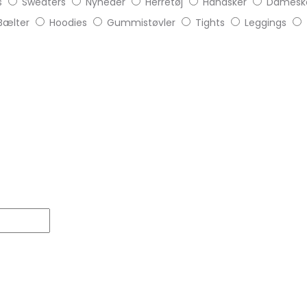
s
Sweaters
Nyheder
Herretøj
Handsker
Damesk
Bælter
Hoodies
Gummistøvler
Tights
Leggings