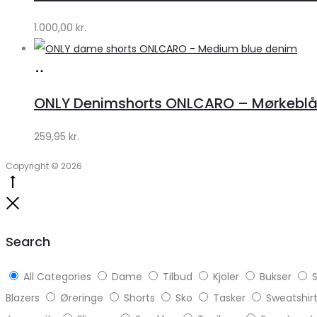
Lykke
by
1.000,00
kr.
Lykke
Køb
hos
ONLY Denimshorts ONLCARO – Mørkebl
Klædeskabet.dk
259,95
kr.
Copyright © 2026
Go
to
Close
top
Search
All Categories
Dame
Tilbud
Kjoler
Bukser
S
Blazers
Øreringe
Shorts
Sko
Tasker
Sweatshir