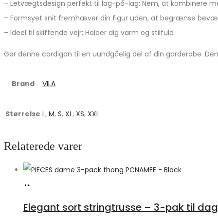
– Letvægtsdesign perfekt til lag-på-lag; Nem, at kombinere me
– Formsyet snit fremhæver din figur uden, at begrænse bev
– Ideel til skiftende vejr; Holder dig varm og stilfuld
Gør denne cardigan til en uundgåelig del af din garderobe. Den 
Brand
VILA
Størrelse
L
,
M
,
S
,
XL
,
XS
,
XXL
Relaterede varer
Køb
hos
Elegant sort stringtrusse – 3-pak til dag
Klædeskabet.dk