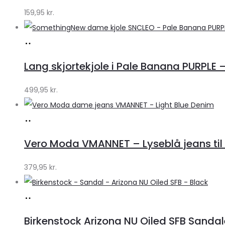
159,95
kr.
Køb
hos
Lang skjortekjole i Pale Banana PURPLE –
Klædeskabet.dk
499,95
kr.
Køb
hos
Vero Moda VMANNET – Lyseblå jeans til 
Klædeskabet.dk
379,95
kr.
Køb
hos
Birkenstock Arizona NU Oiled SFB Sandale