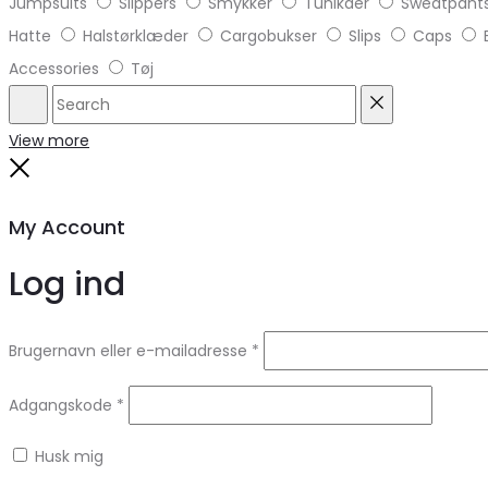
Jumpsuits
Slippers
Smykker
Tunikaer
Sweatpant
Hatte
Halstørklæder
Cargobukser
Slips
Caps
Accessories
Tøj
Search
Reset
View more
Close
My Account
Log ind
Brugernavn eller e-mailadresse
*
Adgangskode
*
Husk mig