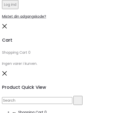
Log ind
Mistet din adgangskode?
Close
Cart
Shopping Cart
0
Ingen varer i kurven.
Close
Product Quick View
Search
Search
for:
Shopping Cart
0