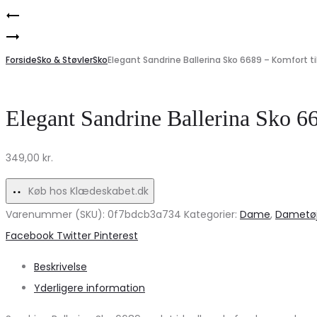
Product
Pieces
navigation
VERO
dame
MODA
Forside
strikkjole
Sko & Støvler
Sko
Elegant Sandrine Ballerina Sko 6689 – Komfort t
VMCHARLOTTE
PCMALOU
Nederdel
–
Elegant Sandrine Ballerina Sko 6
–
Hot
Snehvid
Fudge
349,00
kr.
Forårsudsalg
Køb hos Klædeskabet.dk
Varenummer (SKU):
0f7bdcb3a734
Kategorier:
Dame
,
Dametø
Share
Facebook
Twitter
Pinterest
Beskrivelse
Yderligere information