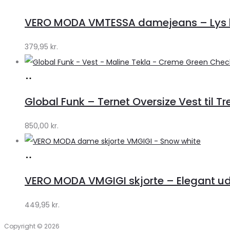
hos
VERO MODA VMTESSA damejeans – Lys b
Klædeskabet.dk
379,95
kr.
Køb
hos
Global Funk – Ternet Oversize Vest til Tr
Lykke
by
850,00
kr.
Lykke
Køb
hos
VERO MODA VMGIGI skjorte – Elegant uds
Klædeskabet.dk
449,95
kr.
Copyright © 2026