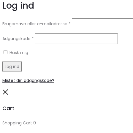
Log ind
Brugernavn eller e-mailadresse
*
Adgangskode
*
Husk mig
Log ind
Mistet din adgangskode?
Close
Cart
Shopping Cart
0