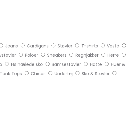
Jeans
Cardigans
Støvler
T-shirts
Veste
støvler
Poloer
Sneakers
Regnjakker
Herre
o
Højhælede sko
Bamsestøvler
Hatte
Huer &
Tank Tops
Chinos
Undertøj
Sko & Støvler