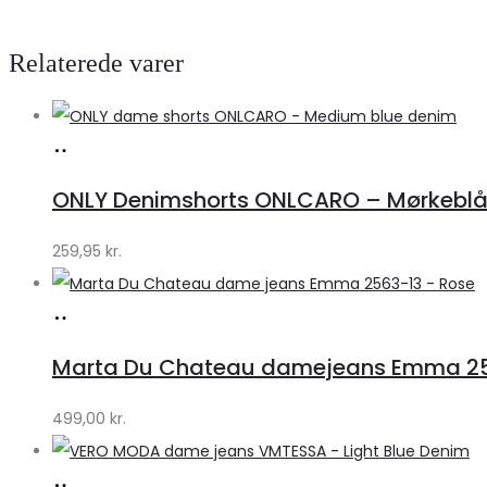
Relaterede varer
Køb
hos
ONLY Denimshorts ONLCARO – Mørkebl
Klædeskabet.dk
259,95
kr.
Køb
hos
Marta Du Chateau damejeans Emma 256
Klædeskabet.dk
499,00
kr.
Køb