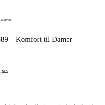
il Damer
689 – Komfort til Damer
j
,
Sko