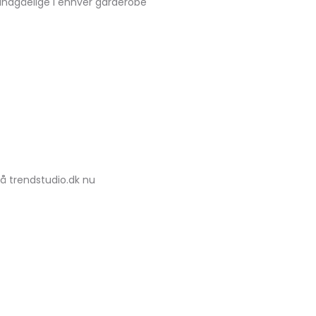
uundgåelige i enhver garderobe
på trendstudio.dk nu