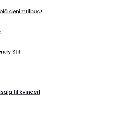
lå denimtilbud!
endy Stil
alg til kvinder!