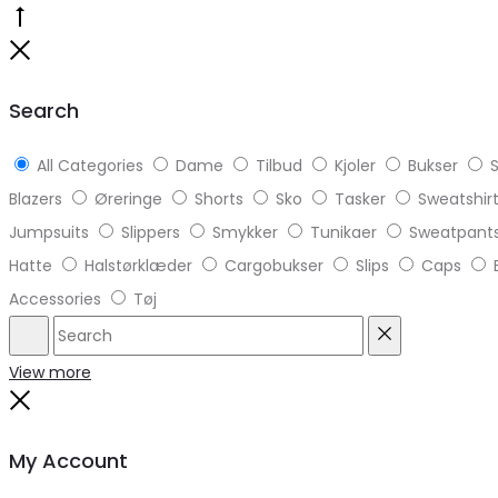
Go
to
Close
top
Search
All Categories
Dame
Tilbud
Kjoler
Bukser
S
Blazers
Øreringe
Shorts
Sko
Tasker
Sweatshir
Jumpsuits
Slippers
Smykker
Tunikaer
Sweatpant
Hatte
Halstørklæder
Cargobukser
Slips
Caps
Accessories
Tøj
Search
Reset
View more
Close
My Account