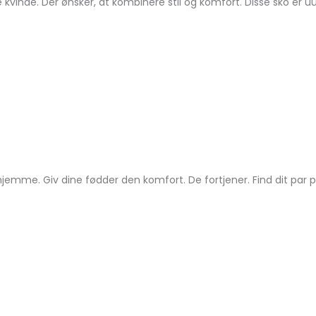
 kvinde. Der ønsker, at kombinere stil og komfort. Disse sko er 
hjemme. Giv dine fødder den komfort. De fortjener. Find dit par 