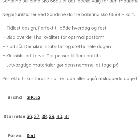
Sandrine Ballerina Sko 6689 er det ideelle valg for den moderne
Nøglefunktioner ved Sandrine dame ballerina sko 6689 – Sort.
– Tidløst design. Perfekt til både hverdag og fest
– Blød overdel i høj kvalitet for optimal pasform
– Flad sål. Der sikrer stabilitet og støtte hele dagen
– Klassisk sort farve. Der passer til flere outfits
– Letvægtige materialer gør dem nemme, at tage på
Perfekte til kontoret. En aften ude eller også afslappede dage 
Brand
SHOES
Størrelse
36
,
37
,
38
,
39
,
40
,
41
Farve
Sort