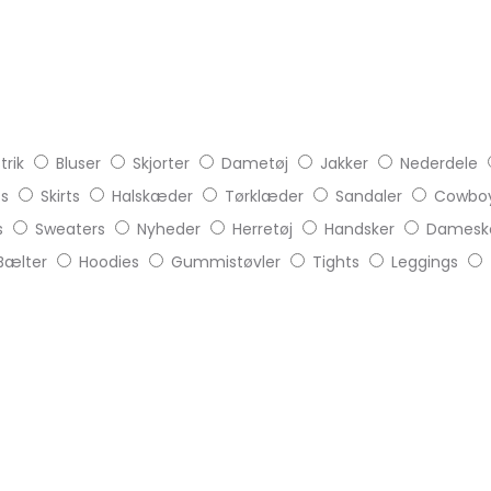
trik
Bluser
Skjorter
Dametøj
Jakker
Nederdele
ts
Skirts
Halskæder
Tørklæder
Sandaler
Cowboy
s
Sweaters
Nyheder
Herretøj
Handsker
Damesk
Bælter
Hoodies
Gummistøvler
Tights
Leggings