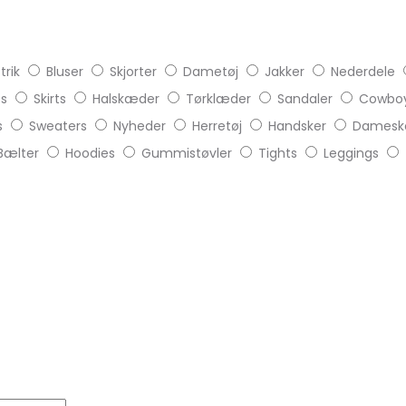
trik
Bluser
Skjorter
Dametøj
Jakker
Nederdele
ts
Skirts
Halskæder
Tørklæder
Sandaler
Cowboy
s
Sweaters
Nyheder
Herretøj
Handsker
Damesk
Bælter
Hoodies
Gummistøvler
Tights
Leggings