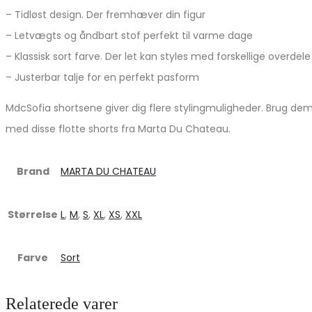
– Tidløst design. Der fremhæver din figur
– Letvægts og åndbart stof perfekt til varme dage
– Klassisk sort farve. Der let kan styles med forskellige overdele
– Justerbar talje for en perfekt pasform
MdcSofia shortsene giver dig flere stylingmuligheder. Brug dem
med disse flotte shorts fra Marta Du Chateau.
Brand
MARTA DU CHATEAU
Størrelse
L
,
M
,
S
,
XL
,
XS
,
XXL
Farve
Sort
Relaterede varer