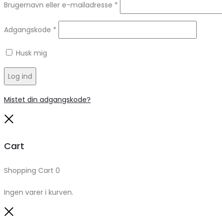
Brugernavn eller e-mailadresse
*
Adgangskode
*
Husk mig
Log ind
Mistet din adgangskode?
Close
Cart
Shopping Cart
0
Ingen varer i kurven.
Close