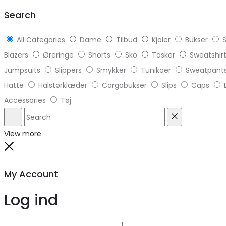
top
Search
All Categories
Dame
Tilbud
Kjoler
Bukser
S
Blazers
Øreringe
Shorts
Sko
Tasker
Sweatshir
Jumpsuits
Slippers
Smykker
Tunikaer
Sweatpant
Hatte
Halstørklæder
Cargobukser
Slips
Caps
Accessories
Tøj
Search
Reset
View more
Close
My Account
Log ind