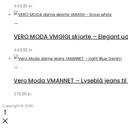
449,95
kr.
Køb
hos
VERO MODA VMGIGI skjorte – Elegant uds
Klædeskabet.dk
449,95
kr.
Køb
hos
Vero Moda VMANNET – Lyseblå jeans til 
Klædeskabet.dk
379,95
kr.
Copyright © 2026
Go
to
Close