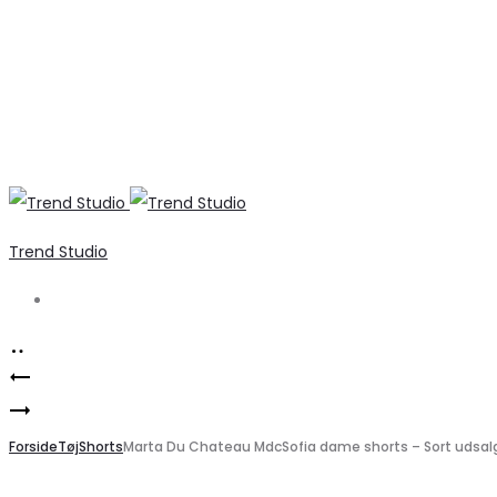
Trend Studio
Search
Product
Stilfuld
navigation
Havaianas
PIECES
Flip-
Forside
PCJADE
Tøj
Shorts
Marta Du Chateau MdcSofia dame shorts – Sort udsal
Flops
kjole