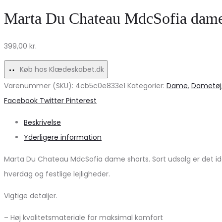
Slim
med
Marta Du Chateau MdcSofia dame 
4000030
vidde
–
ærmer
399,00
kr.
Pop
på
Yellow
udsalg!
Køb hos Klædeskabet.dk
Tilbud!
Varenummer (SKU):
4cb5c0e833e1
Kategorier:
Dame
,
Dametøj
Share
Facebook
Twitter
Pinterest
Beskrivelse
Yderligere information
Marta Du Chateau MdcSofia dame shorts. Sort udsalg er det idee
hverdag og festlige lejligheder.
Vigtige detaljer.
– Høj kvalitetsmateriale for maksimal komfort