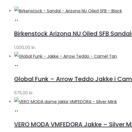
Køb
hos
Birkenstock Arizona NU Oiled SFB Sandale
Lykke
by
1.000,00
kr.
Lykke
Køb
hos
Global Funk – Arrow Teddo Jakke i Camel
Lykke
by
675,00
kr.
Lykke
Køb
hos
VERO MODA VMFEDORA Jakke – Silver Mink 
Klædeskabet.dk