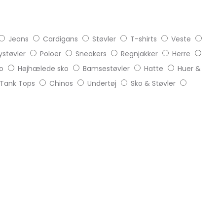
Jeans
Cardigans
Støvler
T-shirts
Veste
støvler
Poloer
Sneakers
Regnjakker
Herre
o
Højhælede sko
Bamsestøvler
Hatte
Huer &
Tank Tops
Chinos
Undertøj
Sko & Støvler